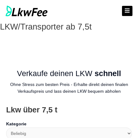
Skip
to
content
LKW/Transporter ab 7,5t
FAHRZEUGTYPEN
KOSTENLOSE ANFRAGE
WARUM WIR?
KONTAKT
Verkaufe deinen LKW
schnell
Ohne Stress zum besten Preis - Erhalte direkt deinen finalen
Verkaufspreis und lass deinen LKW bequem abholen
Lkw über 7,5 t
Kategorie