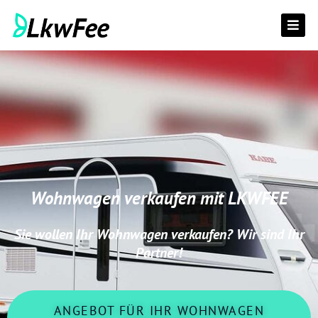
Skip
to
content
FAHRZEUGTYPEN
KOSTENLOSE ANFRAGE
WARUM WIR?
KONTAKT
Wohnwagen verkaufen mit LKWFEE
Sie wollen Ihr Wohnwagen verkaufen? Wir sind Ihr
Partner!
ANGEBOT FÜR IHR WOHNWAGEN